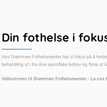
Din fothelse i foku
Hos Drammen Fothelsesenter har vi fokus på å holde 
behandling ut i fra dine spesifikke behov og finne ut år
Velkommen til Drammen Fothelsesenter - La oss h