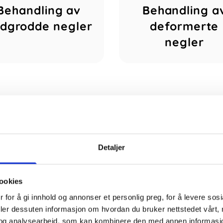
Behandling av
Behandling a
dgrodde negler
deformerte
negler
Detaljer
ookies
Hva er fotterapi?
 for å gi innhold og annonser et personlig preg, for å levere sos
deler dessuten informasjon om hvordan du bruker nettstedet vårt,
og analysearbeid, som kan kombinere den med annen informasjon d