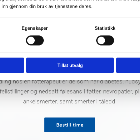
 inn gjennom din bruk av tjenestene deres.
ert helsepersonell med treårig utdannelse. Fotterapeut
ylle krav som blant annet journalføring og faglig oppd
Egenskaper
Statistikk
nell. Fotterapeuten kan utføre vanlig fotpleie, men vi ø
d behandling tilknyttet fotens hud, negler, skjelett o
ykke negler, vonde negler, negle- og fotsopp, sprukket
er i foten. Vi kan veilede deg med øvelser for foten, bruk 
Tillat utvalg
d annet helsepersonell dersom vi ser behov for dette
ndling hos en fotterapeut er de som har diabetes, hu
lstillinger og nedsatt følesans i føtter, nevropatier, pla
ankelsmerter, samt smerter i tåledd.
Bestill time