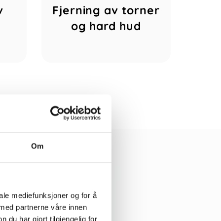
v
Fjerning av torner
og hard hud
Om
iale mediefunksjoner og for å
 med partnerne våre innen
u har gjort tilgjengelig for