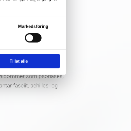
en utfører en lovregulert
atering, på lik linje som
Markedsføring
nsker å finne ut årsaken til
g muskler. En fotterapeut
 hæl, torner, gnagsår og
av riktig skotøy og riktig
Tillat alle
. Pasientgrupper som har
dsykdommer som psoriases,
ntar fasciit, achilles- og