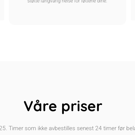
støtte langvarig helse for føttene dine.
Våre priser
25. Timer som ikke avbestilles senest 24 timer før bela