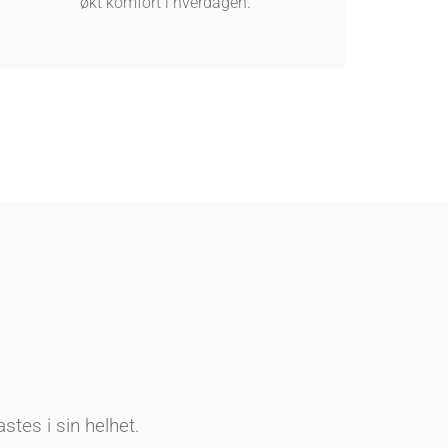
økt komfort i hverdagen.
stes i sin helhet.